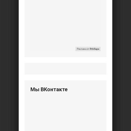
Реклама от
RtbSape
Мы ВКонтакте