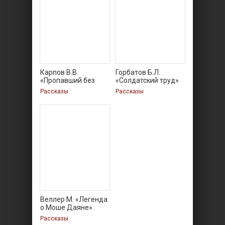
Карпов В.В.
Горбатов Б.Л.
«Пропавший без
«Солдатский труд»
вести»
Рассказы
Рассказы
Веллер М. «Легенда
о Моше Даяне»
Рассказы