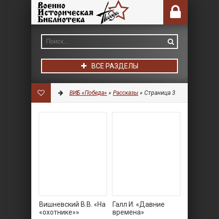
ВСЕ РАЗДЕЛЫ
ВИБ «Победа»
»
Рассказы
» Страница 3
Вишневский В.В. «На
Галл И. «Давние
«охотнике»»
времена»