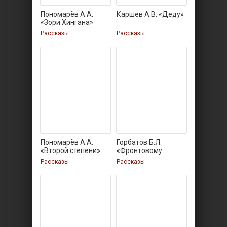
Пономарёв А.А.
Каршев А.В. «Деду»
«Зори Хингана»
Рассказы
Рассказы
Пономарёв А.А.
Горбатов Б.Л.
«Второй степени»
«Фронтовому
журналисту»
Рассказы
Рассказы