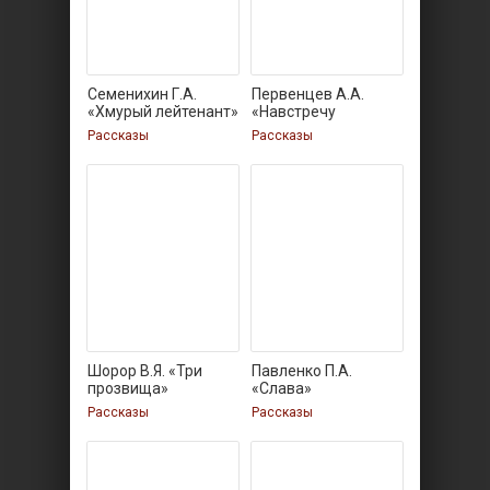
Семенихин Г.А.
Первенцев А.А.
«Хмурый лейтенант»
«Навстречу
подвигу»
Рассказы
Рассказы
Шорор В.Я. «Три
Павленко П.А.
прозвища»
«Слава»
Рассказы
Рассказы