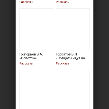
Рассказы
Рассказы
Григорьев В.А.
Горбатов Б.Л.
«Советско-
«Солдаты идут на
афганская
запад»
Рассказы
Рассказы