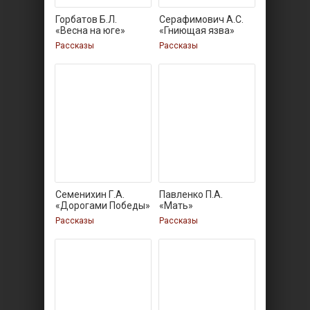
Горбатов Б.Л.
Серафимович А.С.
«Весна на юге»
«Гниющая язва»
Рассказы
Рассказы
Семенихин Г.А.
Павленко П.А.
«Дорогами Победы»
«Мать»
Рассказы
Рассказы