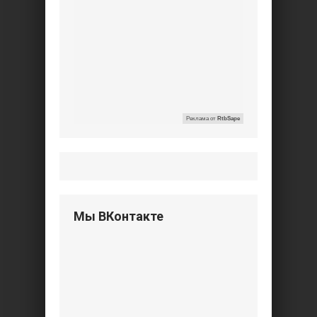
Реклама от
RtbSape
Мы ВКонтакте