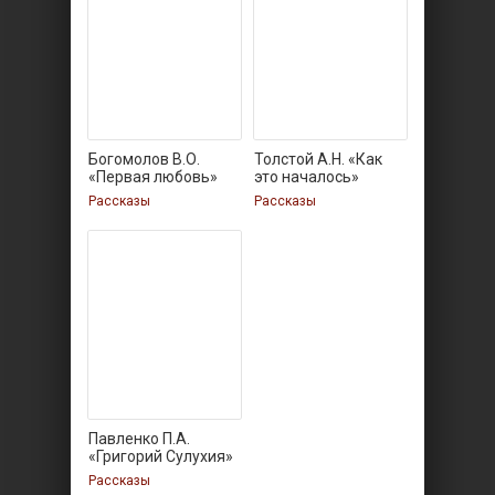
Богомолов В.О.
Толстой А.Н. «Как
«Первая любовь»
это началось»
Рассказы
Рассказы
Павленко П.А.
«Григорий Сулухия»
Рассказы