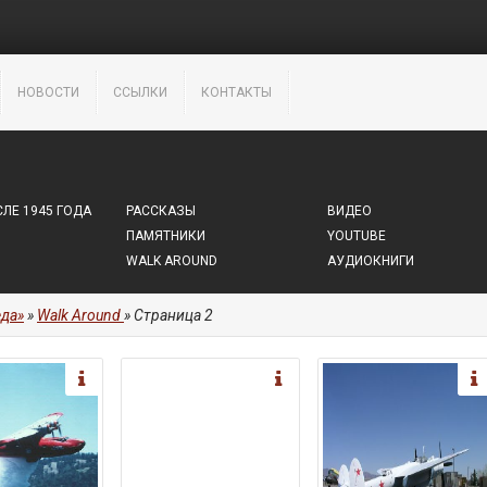
НОВОСТИ
ССЫЛКИ
КОНТАКТЫ
ЛЕ 1945 ГОДА
РАССКАЗЫ
ВИДЕО
ПАМЯТНИКИ
YOUTUBE
WALK AROUND
АУДИОКНИГИ
да»
»
Walk Around
» Страница 2