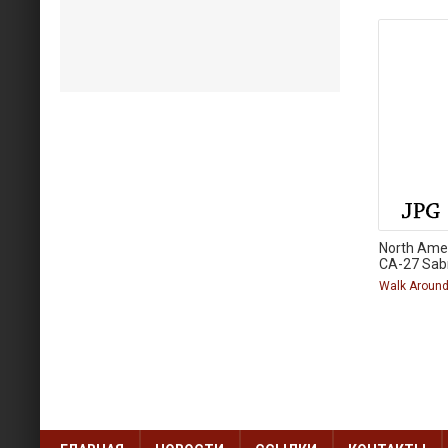
North Ame
CA-27 Sab
Walk Aroun