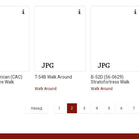
rican (CAC)
T-54B Walk Around
B-52D (56-0629)
re Walk
Stratofortress Walk
d
Walk Around
Walk Around
Назад
1
2
3
4
5
6
7