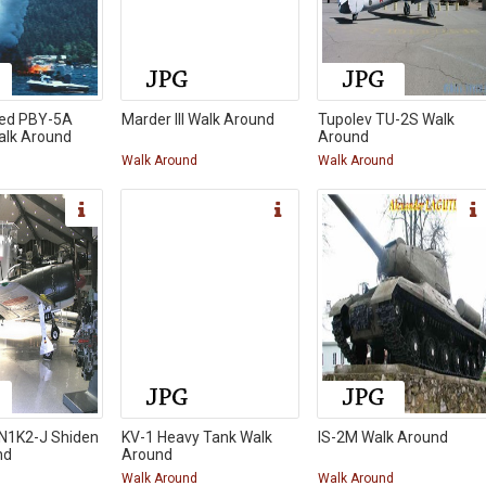
ted PBY-5A
Marder III Walk Around
Tupolev TU-2S Walk
alk Around
Around
d
Walk Around
Walk Around
 N1K2-J Shiden
KV-1 Heavy Tank Walk
IS-2M Walk Around
nd
Around
d
Walk Around
Walk Around