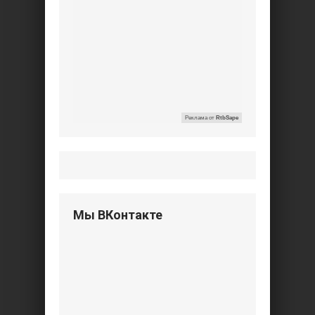
Реклама от
RtbSape
Мы ВКонтакте