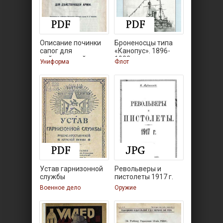
Описание починки
Броненосцы типа
сапог для
«Канопус». 1896-
действующей
1922 гг.
Униформа
Флот
Устав гарнизонной
Револьверы и
службы
пистолеты 1917 г.
Военное дело
Оружие