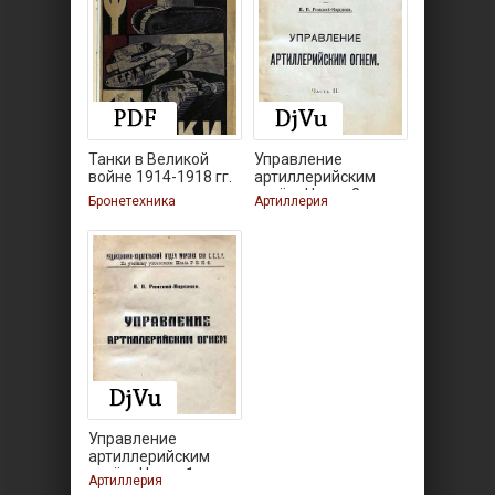
Танки в Великой
Управление
войне 1914-1918 гг.
артиллерийским
огнём. Часть 2
Бронетехника
Артиллерия
Управление
артиллерийским
огнём. Часть 1
Артиллерия