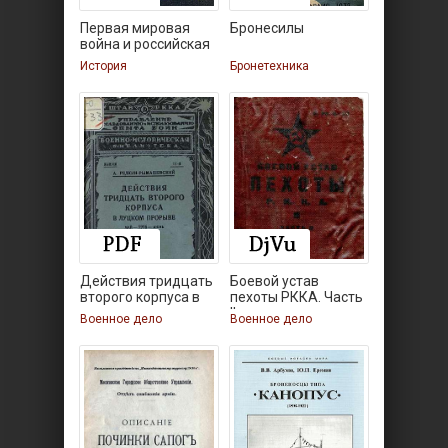
Первая мировая
Бронесилы
война и российская
История
Бронетехника
Действия тридцать
Боевой устав
второго корпуса в
пехоты РККА. Часть
II
Военное дело
Военное дело