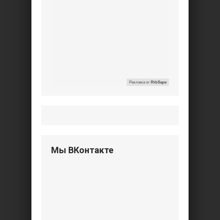
Реклама от
RtbSape
Мы ВКонтакте