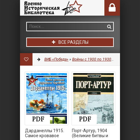
ВСЕ РАЗДЕЛЫ
ВИБ «Победа»
»
Войны с 1900 по 1930 гг.
» Страница 8
Дарданеллы 1915.
Порт-Артур, 1904
Самое кровавое
(Великие битвы и