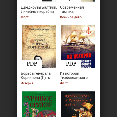
Дредноуты Балтики.
Современная
Линейные корабли
тактика
Флот
Военное дело
Борьба генерала
Из истории
Корнилова (Путь
Тихоокеанского
флота
История
Флот