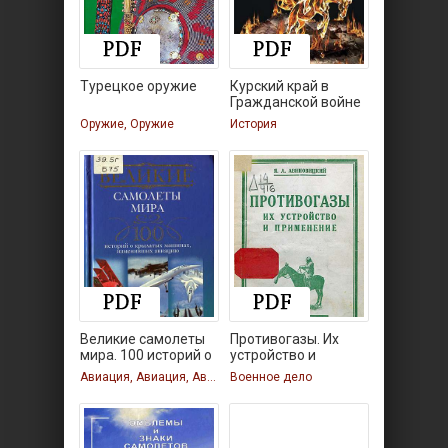
Турецкое оружие
Курский край в
Гражданской войне
Оружие, Оружие
История
Великие самолеты
Противогазы. Их
мира. 100 историй о
устройство и
применение
Авиация, Авиация, Авиация
Военное дело