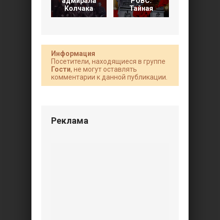
адмирала
РОВС.
Третьего
Колчака
Тайная
Рейха. 2
Информация
Посетители, находящиеся в группе
Гости
, не могут оставлять
комментарии к данной публикации.
Реклама