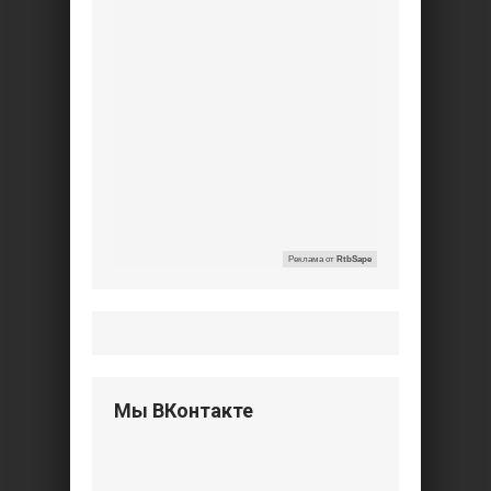
Реклама от
RtbSape
Мы ВКонтакте