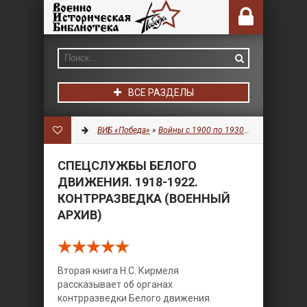
ВСЕ РАЗДЕЛЫ
ВИБ «Победа»
»
Войны с 1900 по 1930 гг.
»
История
» 
СПЕЦСЛУЖБЫ БЕЛОГО
ДВИЖЕНИЯ. 1918-1922.
КОНТРРАЗВЕДКА (ВОЕННЫЙ
АРХИВ)
Вторая книга Н.С. Кирмеля
рассказывает об органах
контрразведки Белого движения.