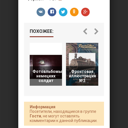
ПОХОЖЕЕ:
Фотоальбомы
Фронтовая
Поход на
немецких
иллюстрация
Москву.
солдат
№3
Очерки
Информация
Посетители, находящиеся в группе
Гости
, не могут оставлять
комментарии к данной публикации.