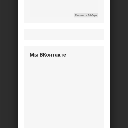
Реклама от
RtbSape
Мы ВКонтакте