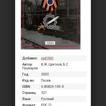
Добавил:
red1941
Автор:
В.Ж. Цветков, Б.С.
Пушкарев
Год:
2003
Изд-во:
Посев
ISBN:
5-85824-145-Х
Страниц:
321
Язык:
Русский
Формат:
PDF