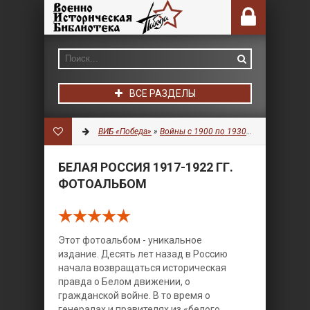
ВСЕ РАЗДЕЛЫ
ВИБ «Победа»
»
Войны с 1900 по 1930 гг.
»
Разное
» Бе
БЕЛАЯ РОССИЯ 1917-1922 ГГ.
ФОТОАЛЬБОМ
Этот фотоальбом - уникальное
издание. Десять лет назад в Россию
начала возвращаться историческая
правда о Белом движении, о
гражданской войне. В то время о
генералах и правителях из «белого