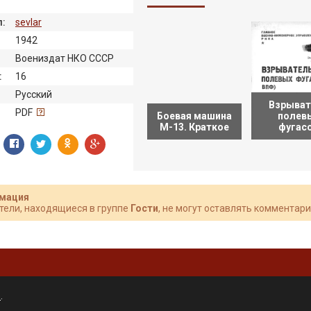
:
sevlar
1942
Воениздат НКО СССР
:
16
Русский
Взрыват
:
PDF
Боевая машина
полев
М-13. Краткое
фугас
мация
тели, находящиеся в группе
Гости
, не могут оставлять комментари
»
.