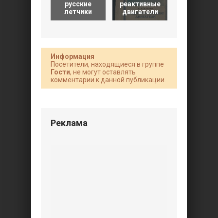
русские
реактивные
подрывно
летчики
двигатели
деле
Информация
Посетители, находящиеся в группе
Гости
, не могут оставлять
комментарии к данной публикации.
Реклама