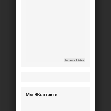
Реклама от
RtbSape
Мы ВКонтакте