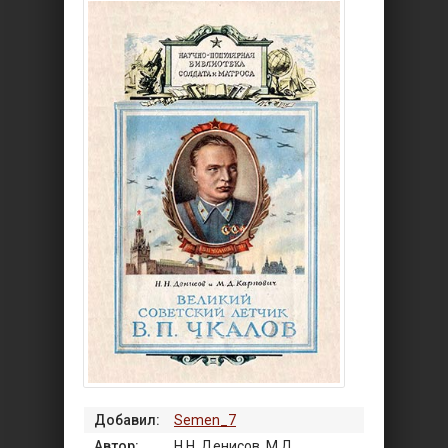
Добавил:
Semen_7
Автор:
Н.Н. Денисов, М.Д.