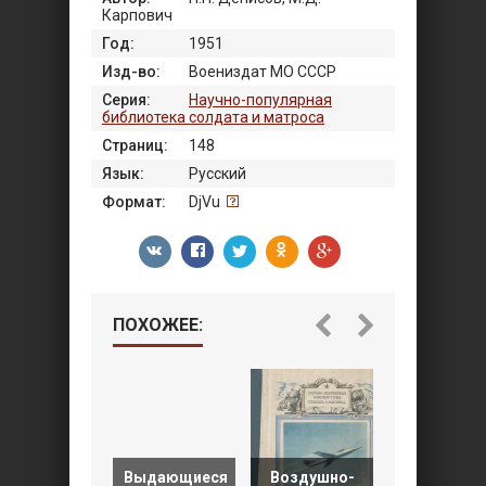
Карпович
Год:
1951
Изд-во:
Воениздат МО СССР
Серия:
Научно-популярная
библиотека солдата и матроса
Страниц:
148
Язык:
Русский
Формат:
DjVu
ПОХОЖЕЕ:
Выдающиеся
Воздушно-
Солдату 