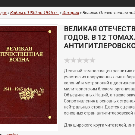
да»
»
Войны с 1930 по 1945 гг.
»
История
» Великая Отечественная война 1941-1
ВЕЛИКАЯ ОТЕЧЕСТВ
ГОДОВ. В 12 ТОМАХ
АНТИГИТЛЕРОВСК
Девятый том посвящен развитию с
участию их вооруженных сил в бор
колоний и метрополий в достижен
милитаристским блоком, организа
Объединенных Наций, а также окк
Сопротивления в основных страна
нейтральных стран. Дается оценк
основных стран антигитлеровской 
Для широкого круга читателей, ин
:
sevlar