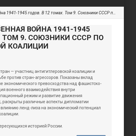
945 годов. В 12 томах. Том 9. Союзники СССР по антигитлеровской коалиции
ЕННАЯ ВОЙНА 1941-1945
. ТОМ 9. СОЮЗНИКИ СССР ПО
ОЙ КОАЛИЦИИ
тран — участниц антигитлеровской коалиции и
ьбе против стран-агрессоров. Показаны вклад
ие экономического превосходства над фашистско-
ция военного взаимодействия внутри
упационный режим и развитие движения
х, раскрыты различные аспекты дипломатии
а влиянию ленд-лиза на экономический потенциал
коалиции.
тересующихся историей России.