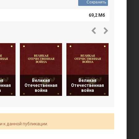
Сохранить
69,2 Мб
ая
Великая
Великая
Велик
енная
Отечественная
Отечественная
Отечеств
а
война
война
войн
и к данной публикации.