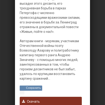
высадке этого десанта, его
трехдневная борьба в парках
Петергофа с численно
превосходящими вражескими силами,
его значение в борьбе за Ленинград
отражены в документальной повести
«Живые, пойте о нас!».
Авторам книги - морякам, участникам
Отечественной войны поэту
Всеволоду Азарову и политработнику
капитану первого ранга Андрею
Зиначеву - с помощью многих людей,
заинтересованных в том, чтобы
героизм десантников не был забыт,
удалось по крупицам восстановить
картину сражений...
Сохранить
Скачать