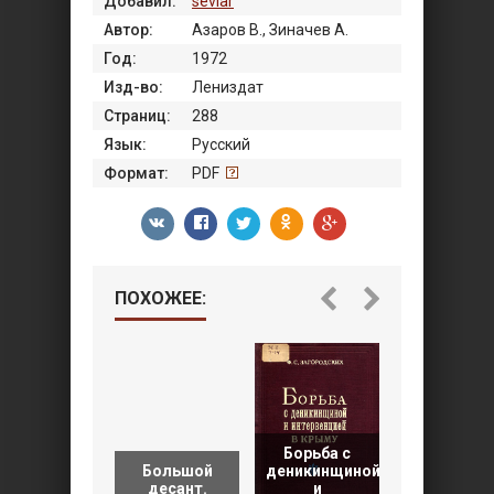
Добавил:
sevlar
Автор:
Азаров В., Зиначев А.
Год:
1972
Изд-во:
Лениздат
Страниц:
288
Язык:
Русский
Формат:
PDF
ПОХОЖЕЕ:
Борьба с
«Ермак»
Большой
деникинщиной
ведет
десант.
и
корабли