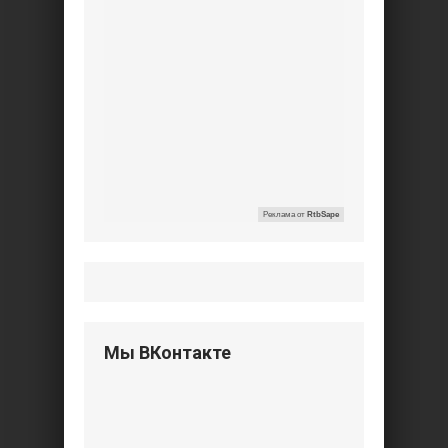
Реклама от
RtbSape
Мы ВКонтакте