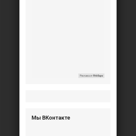
Реклама от
RtbSape
Мы ВКонтакте