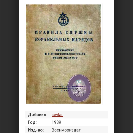
Добавил:
sevlar
Год:
1939
Изд-во:
Военмориздат