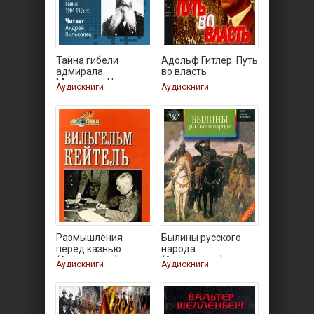
Тайна гибели
Адольф Гитлер. Путь
адмирала
во власть
Макарова. Новые
Аудиокниги
Аудиокниги
Размышления
Былины русского
перед казнью
народа
(Аудиокнига)
(Аудиокнига)
Аудиокниги
Аудиокниги