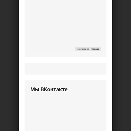
Реклама от
RtbSape
Мы ВКонтакте