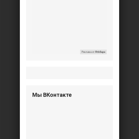
Реклама от
RtbSape
Мы ВКонтакте