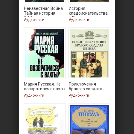
Неизвестная Война.
История
Тайная история
кладоискательства
США
в России
Аудиокниги
Аудиокниги
Мария Русская. Не
Приключения
возвратился с вахты
бравого солдата
Швейка в
Аудиокниги
Аудиокниги