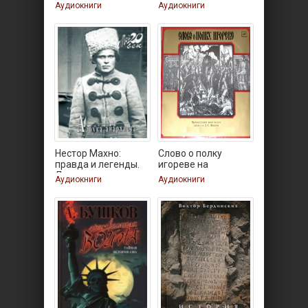
Аудиокниги
Аудиокниги
Нестор Махно:
Слово о полку
правда и легенды.
игореве на
Лева
древнерусском
Аудиокниги
Аудиокниги