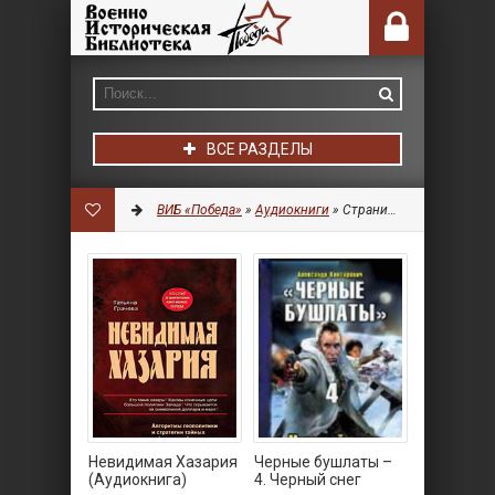
ВСЕ РАЗДЕЛЫ
ВИБ «Победа»
»
Аудиокниги
» Страница 7
Невидимая Хазария
Черные бушлаты –
(Аудиокнига)
4. Черный снег