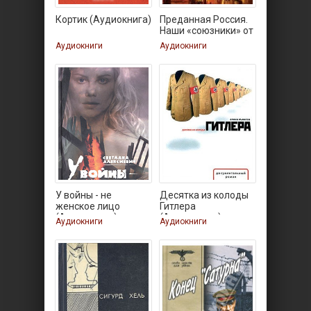
Кортик (Аудиокнига)
Преданная Россия.
Наши «союзники» от
Аудиокниги
Аудиокниги
У войны - не
Десятка из колоды
женское лицо
Гитлера
(Аудиокнига)
(Аудиокнига)
Аудиокниги
Аудиокниги