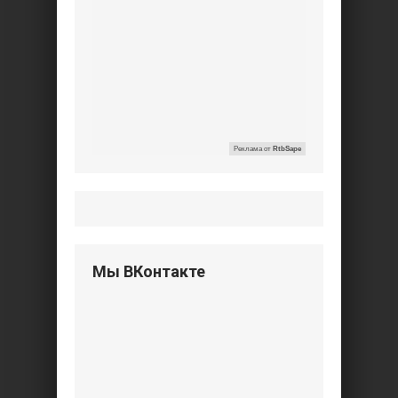
Реклама от
RtbSape
Мы ВКонтакте