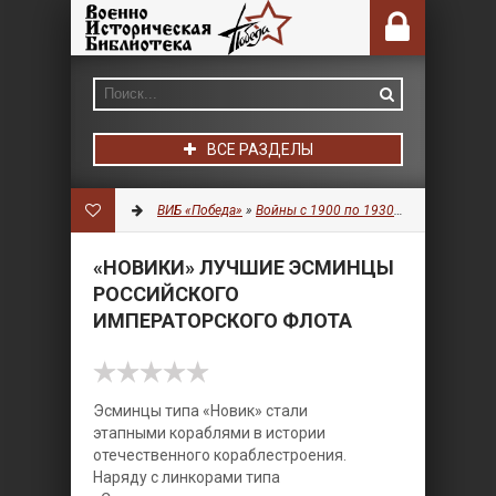
ВСЕ РАЗДЕЛЫ
ВИБ «Победа»
»
Войны с 1900 по 1930 гг.
»
Флот
» «Но
«НОВИКИ» ЛУЧШИЕ ЭСМИНЦЫ
РОССИЙСКОГО
ИМПЕРАТОРСКОГО ФЛОТА
Эсминцы типа «Новик» стали
этапными кораблями в истории
отечественного кораблестроения.
Наряду с линкорами типа