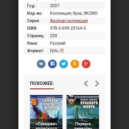
Год:
2007
Изд-во:
Коллекция, Яуза, ЭКСМО
Серия:
Арсенал коллекция
ISBN:
978-5-699-23164-5
Страниц:
224
Язык:
Русский
Формат:
DjVu
ПОХОЖЕЕ:
«Самураи»
Первые
Эсминцы
японского
линкоры
ПВО