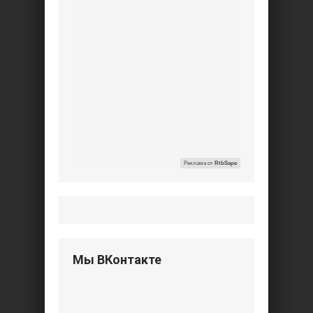
Реклама от
RtbSape
Мы ВКонтакте