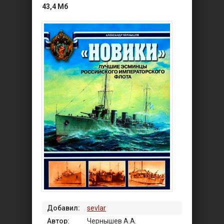
43,4 Мб
Добавил:
sevlar
Автор:
Чернышев А.А.