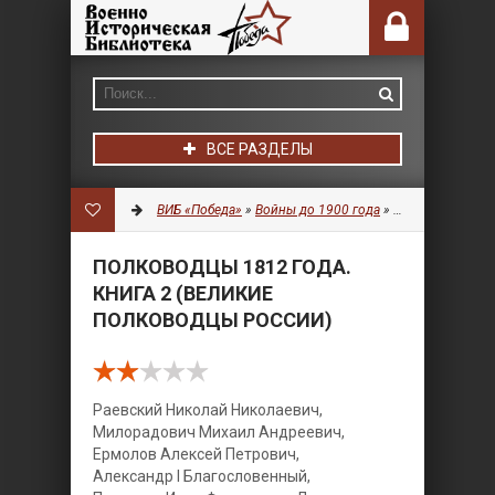
ВСЕ РАЗДЕЛЫ
ВИБ «Победа»
»
Войны до 1900 года
»
История
» Полко
ПОЛКОВОДЦЫ 1812 ГОДА.
КНИГА 2 (ВЕЛИКИЕ
ПОЛКОВОДЦЫ РОССИИ)
Раевский Николай Николаевич,
Милорадович Михаил Андреевич,
Ермолов Алексей Петрович,
Александр I Благословенный,