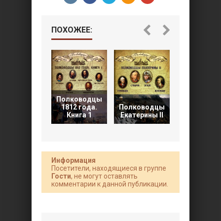
ПОХОЖЕЕ:
Полководцы
Цари-
1812 года.
Полководцы
полковод
Книга 1
Екатерины II
(Великие
Информация
Посетители, находящиеся в группе
Гости
, не могут оставлять
комментарии к данной публикации.