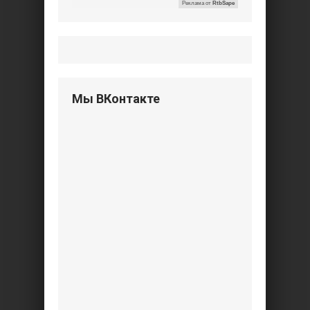
Реклама от
RtbSape
Мы ВКонтакте