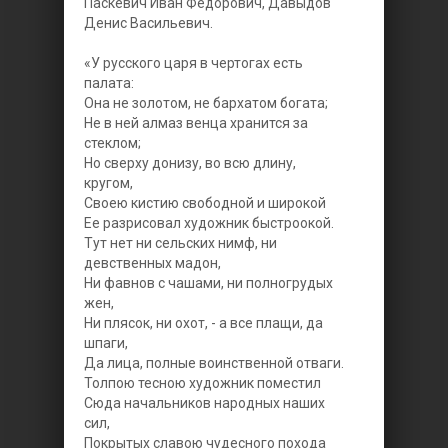
Паскевич Иван Федорович, Давыдов
Денис Васильевич.
«У русского царя в чертогах есть
палата:
Она не золотом, не бархатом богата;
Не в ней алмаз венца хранится за
стеклом;
Но сверху донизу, во всю длину,
кругом,
Своею кистию свободной и широкой
Ее разрисовал художник быстроокой.
Тут нет ни сельских нимф, ни
девственных мадон,
Ни фавнов с чашами, ни полногрудых
жен,
Ни плясок, ни охот, - а все плащи, да
шпаги,
Да лица, полные воинственной отваги.
Толпою тесною художник поместил
Сюда начальников народных наших
сил,
Покрытых славою чудесного похода