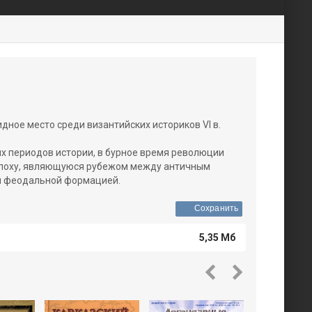
дное место среди византийских историков VI в.
х периодов истории, в бурное время революции
 эпоху, являющуюся рубежом между античным
й феодальной формацией.
Сохранить
5,35 Мб