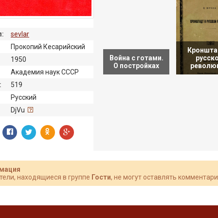
:
sevlar
Прокопий Кесарийский
Кроншта
Война с готами.
русск
1950
О постройках
револю
Академия наук СССР
:
519
Русский
:
DjVu
мация
тели, находящиеся в группе
Гости
, не могут оставлять комментари