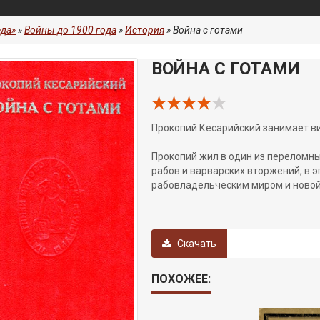
да»
»
Войны до 1900 года
»
История
» Война с готами
ВОЙНА С ГОТАМИ
Прокопий Кесарийский занимает ви
Прокопий жил в один из переломны
рабов и варварских вторжений, в
рабовладельческим миром и ново
Скачать
ПОХОЖЕЕ: