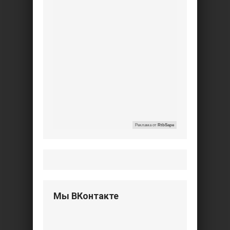
Реклама от
RtbSape
Мы ВКонтакте