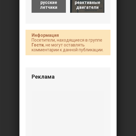
русские
реактивные
подрывно
летчики
двигатели
деле
Информация
Посетители, находящиеся в группе
Гости
, не могут оставлять
комментарии к данной публикации.
Реклама