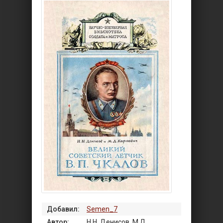
Добавил:
Semen_7
Автор:
Н.Н. Денисов, М.Д.