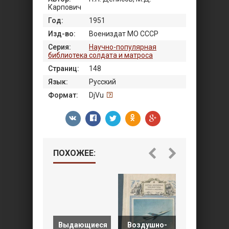
Карпович
Год:
1951
Изд-во:
Воениздат МО СССР
Серия:
Научно-популярная
библиотека солдата и матроса
Страниц:
148
Язык:
Русский
Формат:
DjVu
ПОХОЖЕЕ:
Выдающиеся
Воздушно-
Солдату 