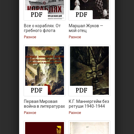
Все о кораблях. От
Маршал Жуков —
гребного флота
мой отец
Разное
Разное
Первая Мировая
К.Г. Маннергейм без
война в литературах
ретуши 1940-1944
и
гт.
Разное
Разное