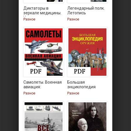
Диктаторы в
Легендарный полк.
зеркале медицины.
Летопись
Наполеон,
Разное
Разное
Самолеты. Военная
Большая
авиация:
энциклопедия
энциклопедия
оружия
Разное
Разное