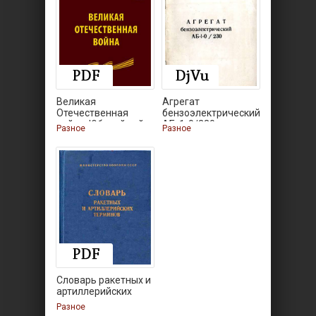
Великая
Агрегат
Отечественная
бензоэлектрический
война. Юбилейный
АБ-1-0/230.
Разное
Разное
Словарь ракетных и
артиллерийских
Разное