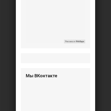
Реклама от
RtbSape
Мы ВКонтакте