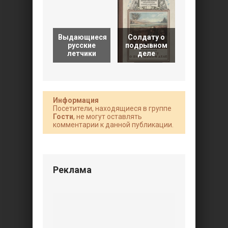
Выдающиеся
Солдату о
Броня
русские
подрывном
(Научно-
летчики
деле
популярна
Информация
Посетители, находящиеся в группе
Гости
, не могут оставлять
комментарии к данной публикации.
Реклама