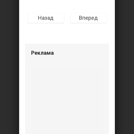
Назад
Вперед
Реклама