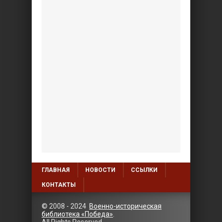
ГЛАВНАЯ
НОВОСТИ
ССЫЛКИ
КОНТАКТЫ
© 2008 - 2024
Военно-историческая
библиотека «Победа»
.