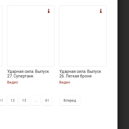
Ударная сила. Выпуск
Ударная сила. Выпуск
27. Супертанк
26. Легкая броня
Видео
Видео
11
12
13
...
61
Вперед