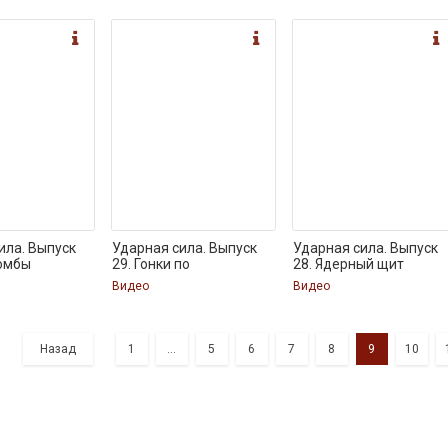
ила. Выпуск
Ударная сила. Выпуск
Ударная сила. Выпуск
бомбы
29. Гонки по
28. Ядерный щит
Видео
Видео
Назад
1
...
5
6
7
8
9
10