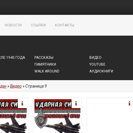
НОВОСТИ
ССЫЛКИ
КОНТАКТЫ
ЛЕ 1945 ГОДА
РАССКАЗЫ
ВИДЕО
ПАМЯТНИКИ
YOUTUBE
WALK AROUND
АУДИОКНИГИ
да»
»
Видео
» Страница 9