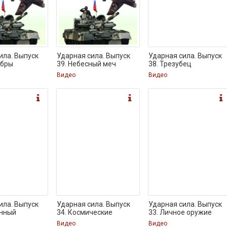
ила. Выпуск
Ударная сила. Выпуск
Ударная сила. Выпуск
обры
39. Небесный меч
38. Трезубец
Видео
Видео
ила. Выпуск
Ударная сила. Выпуск
Ударная сила. Выпуск
енный
34. Космические
33. Личное оружие
Видео
Видео