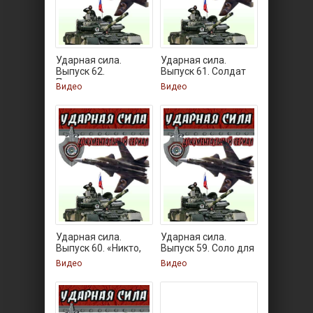
Ударная сила.
Ударная сила.
Выпуск 62.
Выпуск 61. Солдат
Повелитель
Видео
Видео
Ударная сила.
Ударная сила.
Выпуск 60. «Никто,
Выпуск 59. Соло для
кроме
Видео
Видео