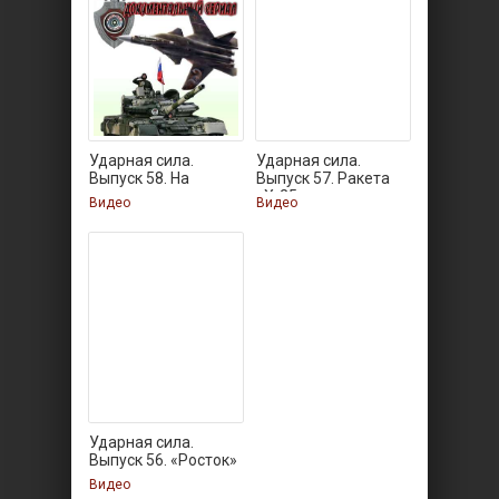
Ударная сила.
Ударная сила.
Выпуск 58. На
Выпуск 57. Ракета
острие огня
«Х-25»
Видео
Видео
Ударная сила.
Выпуск 56. «Росток»
цвета
Видео