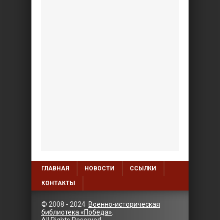
ГЛАВНАЯ
НОВОСТИ
ССЫЛКИ
КОНТАКТЫ
© 2008 - 2024
Военно-историческая
библиотека «Победа»
.