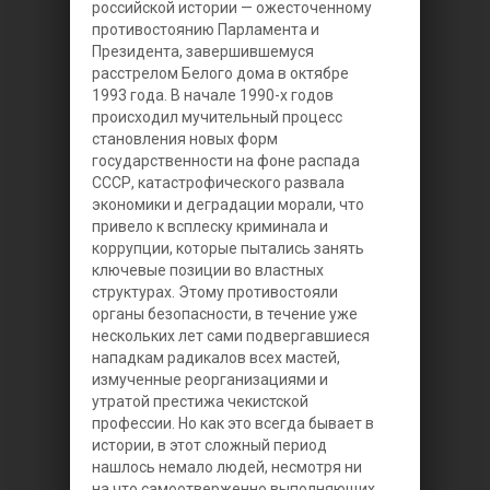
российской истории — ожесточенному
противостоянию Парламента и
Президента, завершившемуся
расстрелом Белого дома в октябре
1993 года. В начале 1990-х годов
происходил мучительный процесс
становления новых форм
государственности на фоне распада
СССР, катастрофического развала
экономики и деградации морали, что
привело к всплеску криминала и
коррупции, которые пытались занять
ключевые позиции во властных
структурах. Этому противостояли
органы безопасности, в течение уже
нескольких лет сами подвергавшиеся
нападкам радикалов всех мастей,
измученные реорганизациями и
утратой престижа чекистской
профессии. Но как это всегда бывает в
истории, в этот сложный период
нашлось немало людей, несмотря ни
на что самоотверженно выполняющих