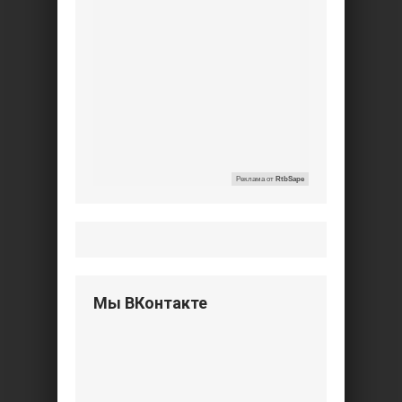
Реклама от
RtbSape
Мы ВКонтакте