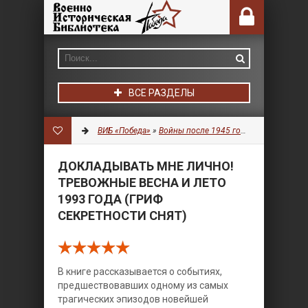
ВСЕ РАЗДЕЛЫ
ВИБ «Победа»
»
Войны после 1945 года
»
Разное
» Док
ДОКЛАДЫВАТЬ МНЕ ЛИЧНО!
ТРЕВОЖНЫЕ ВЕСНА И ЛЕТО
1993 ГОДА (ГРИФ
СЕКРЕТНОСТИ СНЯТ)
В книге рассказывается о событиях,
предшествовавших одному из самых
трагических эпизодов новейшей