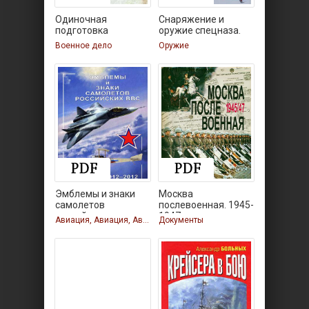
Одиночная
Снаряжение и
подготовка
оружие спецназа.
разведчика
Военное дело
Оружие
Эмблемы и знаки
Москва
самолетов
послевоенная. 1945-
российских
1947.
Авиация, Авиация, Авиация
Документы