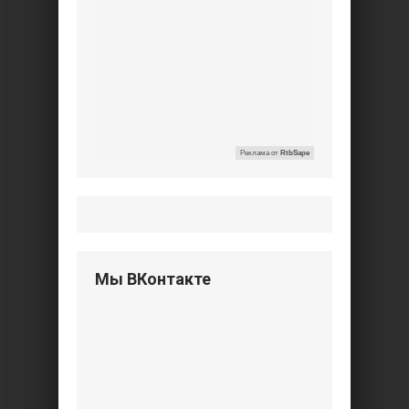
Реклама от
RtbSape
Мы ВКонтакте