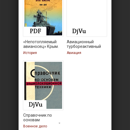
«Непотопляемый
Авиационный
авианосец» Крым.
турбореактивный
двигатель
История
Авиация
Справочник по
основам
радиолокационной
Военное дело