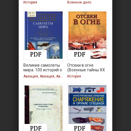
Уроки
История
Военное дело
Великие самолеты
Отсеки в огне
мира. 100 историй о
(Военные тайны XX
века)
Авиация, Авиация, Авиация
История