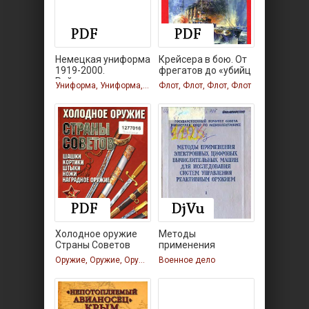
Немецкая униформа
Крейсера в бою. От
1919-2000.
фрегатов до «убийц
Рейхсвер.
Униформа, Униформа, Униформа
Флот, Флот, Флот, Флот
Холодное оружие
Методы
Страны Советов
применения
электронных
Оружие, Оружие, Оружие
Военное дело
цифровых