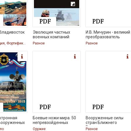
Владивосток
Эволюция частных
И.В. Мичурин - великий
военных компаний
преобразователь
Фортификация, Фортификация, Фортификация, Фортификация
Разное
Разное
ктронная
Боевые ножи мира. 50
Вооруженные силы
 Вооруженных
непревзойденных
стран Ближнего
Востока
ло
Оружие
Разное