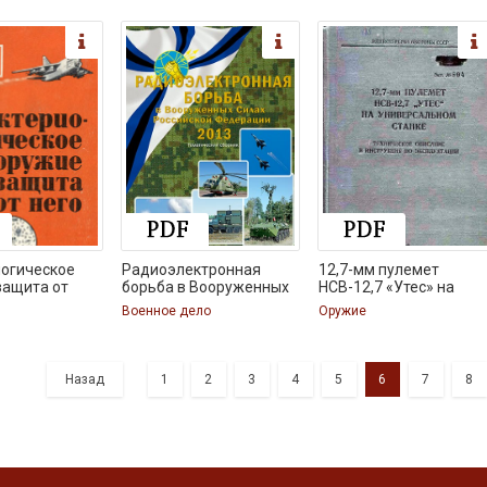
логическое
Радиоэлектронная
12,7-мм пулемет
защита от
борьба в Вооруженных
НСВ-12,7 «Утес» на
Военное дело
Оружие
Назад
1
2
3
4
5
6
7
8