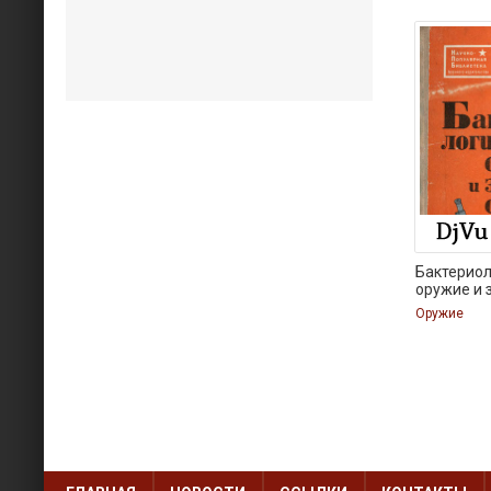
Бактерио
оружие и 
Оружие