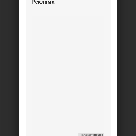
Реклама
Реклама от
RtbSape