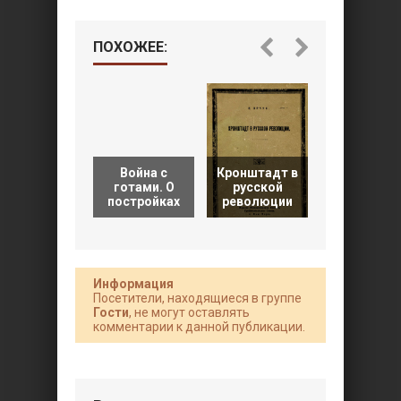
ПОХОЖЕЕ:
Война с
Кронштадт в
Кавказски
готами. О
русской
капкан.
постройках
революции
Цхинвал 
Информация
Посетители, находящиеся в группе
Гости
, не могут оставлять
комментарии к данной публикации.