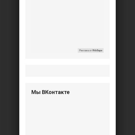
Реклама от
RtbSape
Мы ВКонтакте