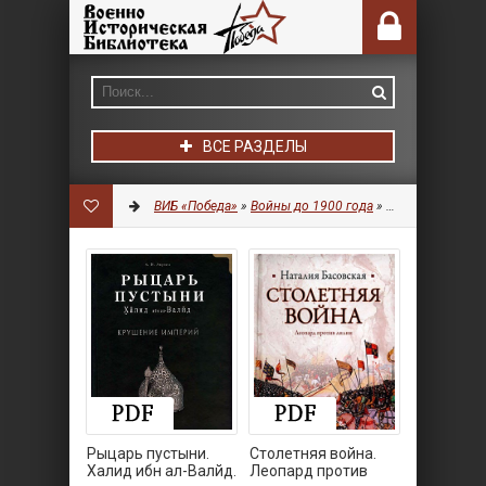
ВСЕ РАЗДЕЛЫ
ВИБ «Победа»
»
Войны до 1900 года
» Страница 6
Рыцарь пустыни.
Столетняя война.
Халид ибн ал-Валйд.
Леопард против