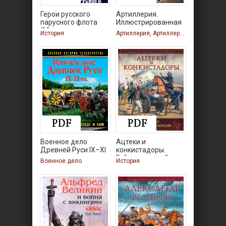
Герои русского
Артиллерия.
парусного флота
Иллюстрированная
(Морская
История
Артиллерия, Артиллерия, Артиллерия, Артиллерия
Военное дело
Ацтеки и
Древней Руси IX–XI
конкистадоры.
вв.
Гибель великой
Военное дело
История