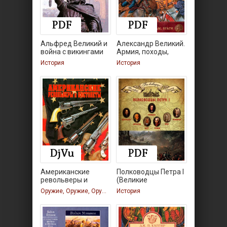
Альфред Великий и
Александр Великий.
война с викингами
Армия, походы,
враги
История
История
Американские
Полководцы Петра I
револьверы и
(Великие
пистолеты
полководцы
Оружие, Оружие, Оружие
История