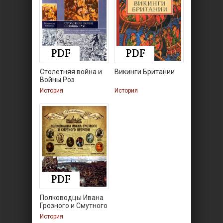
Столетняя война и
Викинги Британии
Войны Роз
История
История
Полководцы Ивана
Грозного и Смутного
История