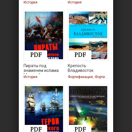
лилии
История
История
Пираты под
Крепость
знаменем ислама.
Владивосток
Морской
История
Фортификация, Фортификация, Фортификация, Фортификация