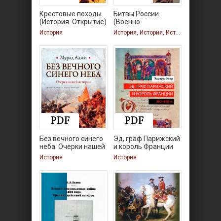
Крестовые походы
Битвы России
(История. Открытие)
(Военно-
историческая
История
История, История, История
Без вечного синего
Эд, граф Парижский
неба. Очерки нашей
и король Франции
История
История