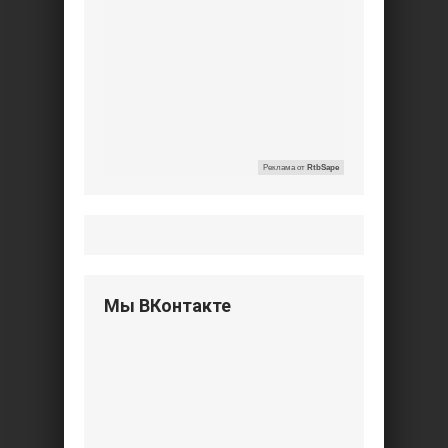
Реклама от
RtbSape
Мы ВКонтакте