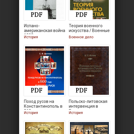
Испано-
Теория военного
американская война
искусства / Военные
1898 года.
История
Военное дело
Поход русов на
Польско-литовская
Константинополь в
интервенция в
860
России
История
История