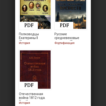
Полководцы
Русские
Екатерины II
средневековые
(Великие
крепости (Военная
История
Фортификация
Отечественная
война 1812 года.
Том III.
История