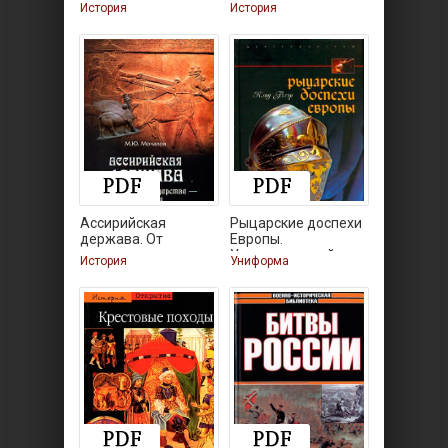
XV
История
История
Ассирийская
Рыцарские доспехи
держава. От
Европы.
Универсальный
История
Униформа