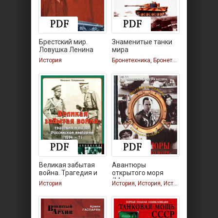
Брестский мир.
Знаменитые танки
Ловушка Ленина
мира
для
История
Бронетехника, Бронетехника, Бронетехника
Великая забытая
Авантюры
война. Трагедия и
открытого моря
позор
(Морская
История
История, История, История