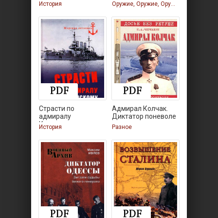
огнестрельного
История
Оружие, Оружие, Оружие
Страсти по
Адмирал Колчак.
адмиралу
Диктатор поневоле
Кетлинскому
История
Разное