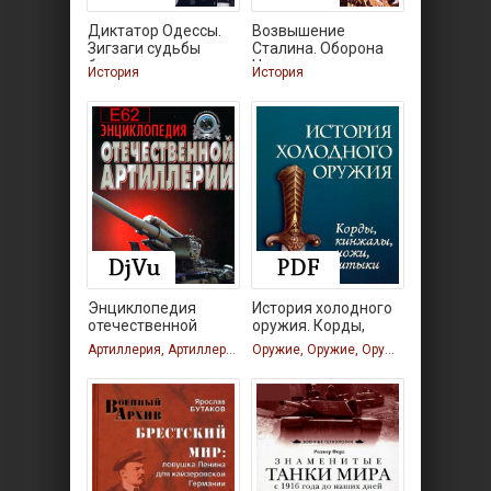
Диктатор Одессы.
Возвышение
Зигзаги судьбы
Сталина. Оборона
белого
Царицына
История
История
Энциклопедия
История холодного
отечественной
оружия. Корды,
артиллерии
Артиллерия, Артиллерия, Артиллерия, Артиллерия
Оружие, Оружие, Оружие, Оружие