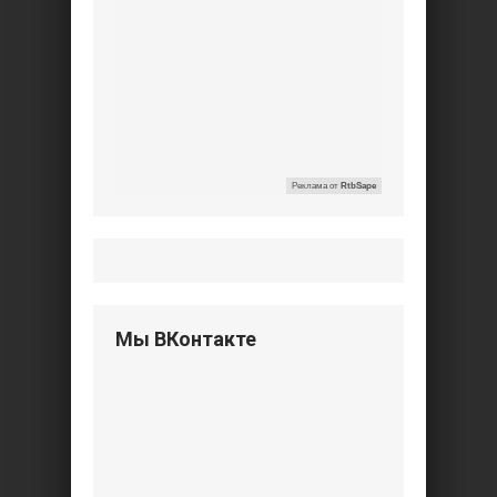
Реклама от
RtbSape
Мы ВКонтакте