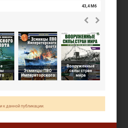
43,4 Мб
е
Вооруженные
Морск
ры
Эсминцы ПВО
силы стран
коллекц
го
Императорского
мира
1997
и к данной публикации.