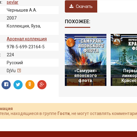
:
sevlar
Скачать
Чернышев А.А.
2007
ПОХОЖЕЕ:
Коллекция, Яуза,
Арсенал коллекция
978-5-699-23164-5
:
224
Русский
«Самураи»
Первы
:
DjVu
японского
линко
флота.
Красно
мация
тели, находящиеся в группе
Гости
, не могут оставлять комментари