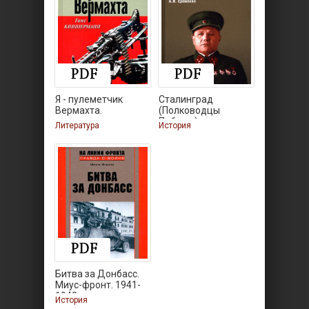
Я - пулеметчик
Сталинград
Вермахта.
(Полководцы
Победы)
Литература
История
Битва за Донбасс.
Миус-фронт. 1941-
1943
История