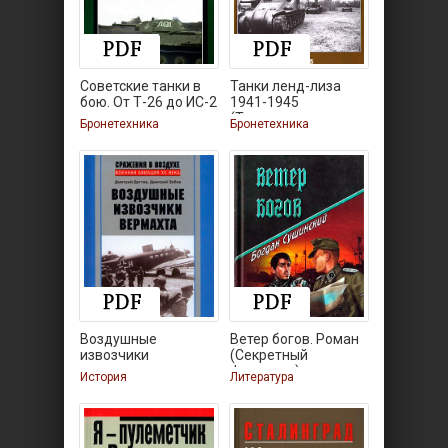
Советские танки в
Танки ленд-лиза
бою. От Т-26 до ИС-2
1941-1945
(Танковые
Бронетехника
Бронетехника
Воздушные
Ветер богов. Роман
извозчики
(Секретный
вермахта.
фарватер)
История
Литература