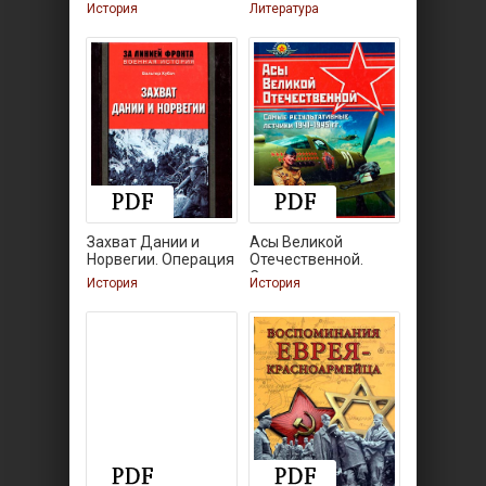
История
Литература
Захват Дании и
Асы Великой
Норвегии. Операция
Отечественной.
Самые
История
История