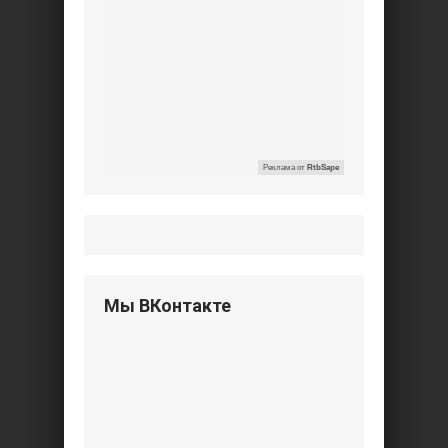
Реклама от
RtbSape
Мы ВКонтакте