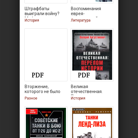
Штрафбаты
Воспоминания
выиграли войну?
еврея-
Мифы и правда
красноармейца
История
Литература
Вторжение,
Великая
которого не было
отечественная.
Перелом истории
Разное
История