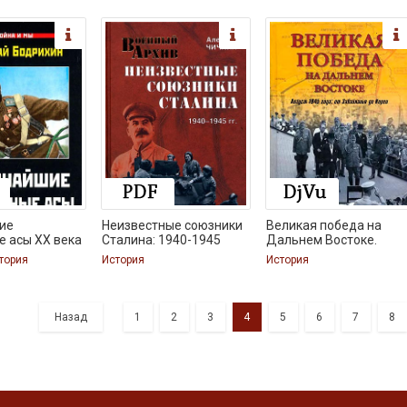
ие
Неизвестные союзники
Великая победа на
 асы XX века
Сталина: 1940-1945
Дальнем Востоке.
тория
История
История
Назад
1
2
3
4
5
6
7
8