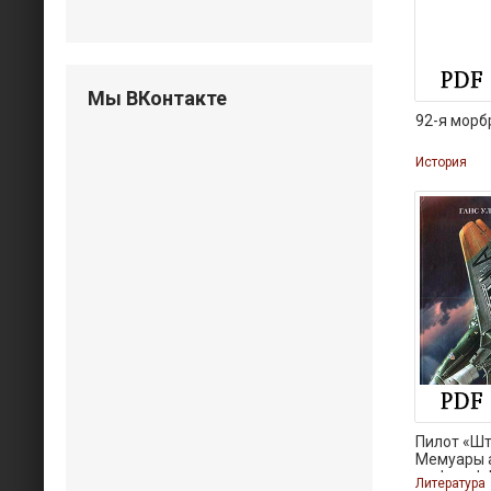
Мы ВКонтакте
92-я морб
История
Пилот «Шт
Мемуары 
люфтваф
Литература