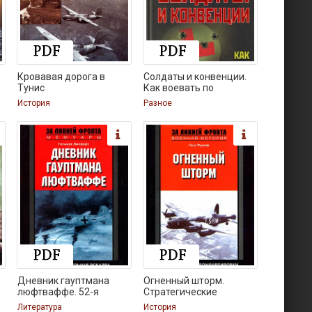
Кровавая дорога в
Солдаты и конвенции.
Тунис
Как воевать по
История
Разное
Дневник гауптмана
Огненный шторм.
люфтваффе. 52-я
Стратегические
Литература
История