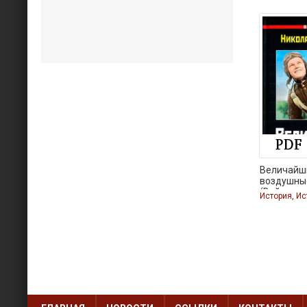
Величайш
воздушные
(Война
История, Ис