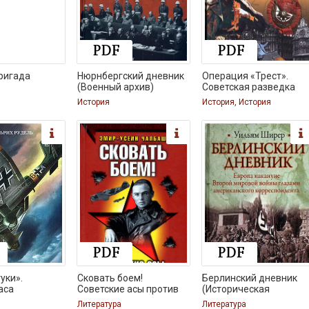
ригада
Нюрнбергский дневник
Операция «Трест».
(Военный архив)
Советская разведка
История
История, История
уки».
Сковать боем!
Берлинский дневник
аса
Советские асы против
(Историческая
фе
Литература
Литература