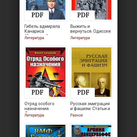
Гибель адмирала
Выжить и
Канариса
вернуться. Одиссея
(Секретный
советского
Литература
Литература
Отряд особого
Русская эмиграция
назначения.
и фашизм. Статьи и
Диверсанты
Литература
Разное