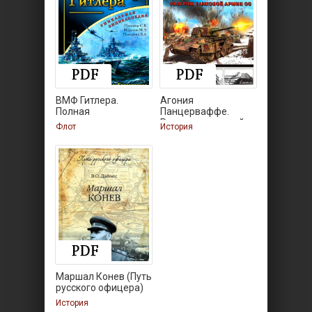
ВМФ Гитлера.
Агония
Полная
Панцерваффе.
энциклопедия
Разгром танковой
Флот
История
Маршал Конев (Путь
русского офицера)
История