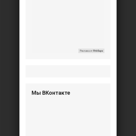
Реклама от
RtbSape
Мы ВКонтакте