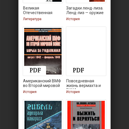
Великая
Загадки ленд-лиза.
Отечественная
Ленд-лиз — оружие
альтернатива.
Литература
История
Американский ВМФ
Повседневная
во Второй мировой
жизнь вермахта и
РККА
История
История