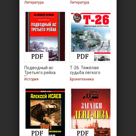
Фронтовой
Ленинград.
Литература
Литература
Подводный ас
Т-26. Тяжёлая
Третьего рейха.
судьба лёгкого
Боевые
танка
История
Бронетехника