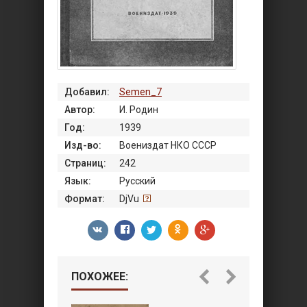
Добавил:
Semen_7
Автор:
И. Родин
Год:
1939
Изд-во:
Воениздат НКО СССР
Страниц:
242
Язык:
Русский
Формат:
DjVu
ПОХОЖЕЕ: