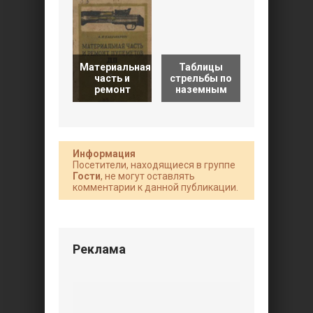
Материальная
Таблицы
часть и
стрельбы по
Материаль
ремонт
наземным
часть
Информация
Посетители, находящиеся в группе
Гости
, не могут оставлять
комментарии к данной публикации.
Реклама