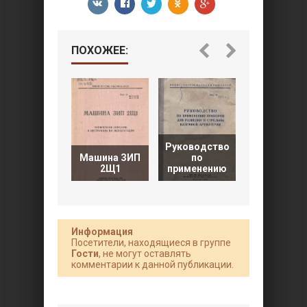
ПОХОЖЕЕ:
Руководство
Машина ЗИП
по
Руководст
2Щ1
применению
по учебны
Информация
Посетители, находящиеся в группе
Гости
, не могут оставлять
комментарии к данной публикации.