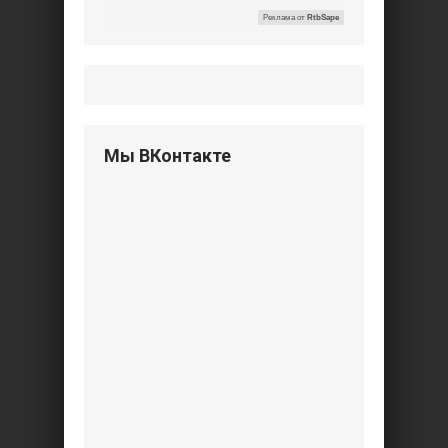
Реклама от
RtbSape
Мы ВКонтакте