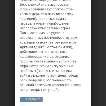
Версальской системы, процесс
формирования двух блоков (стран
«оси» и держав антигитлеровской
коалиции), нацистские планы
передела мира и порабощения
народов оккупированных стран.
Большое внимание уделено
вооруженному противоборству двух
коалиций на всех театрах войны (от
Арктики до Юго-Восточной Азии),
действиям как партизан, так и
коллаборационистов, решению
проблем послевоенного устройства
мира. Затронуты и дискуссионные
проблемы (причины и виновники
войны, людские потери, цена победы,
роль ленд-лиза, обоснованность
решений политиков и военачальников
в ряде острых ситуаций).
Сохранить