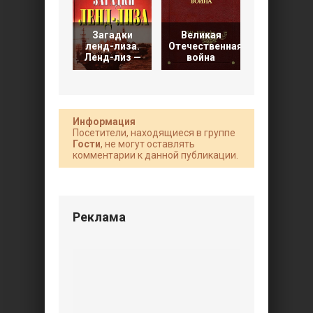
Загадки
Великая
Великая
ленд-лиза.
Отечественная
Отечестве
Ленд-лиз —
война
война
Информация
Посетители, находящиеся в группе
Гости
, не могут оставлять
комментарии к данной публикации.
Реклама