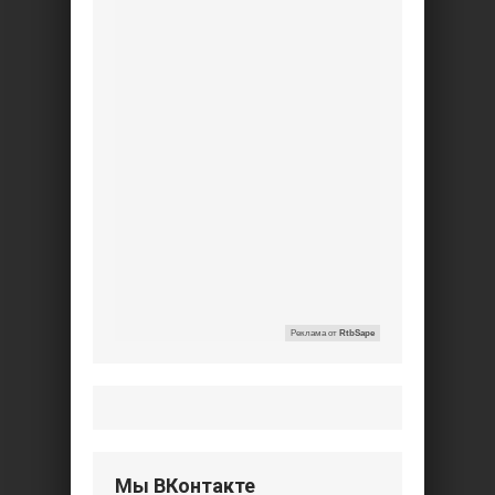
Реклама от
RtbSape
Мы ВКонтакте