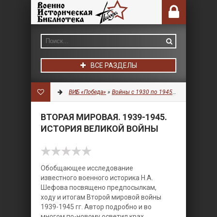
ВСЕ РАЗДЕЛЫ
ВИБ «Победа»
»
Войны с 1930 по 1945 гг.
»
История
» 
ВТОРАЯ МИРОВАЯ. 1939-1945.
ИСТОРИЯ ВЕЛИКОЙ ВОЙНЫ
Обобщающее исследование
известного военного историка Н.А.
Шефова посвящено предпосылкам,
ходу и итогам Второй мировой войны
1939-1945 гг. Автор подробно и во
многом по-новому осветил крах