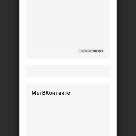
Реклама от
RtbSape
Мы ВКонтакте