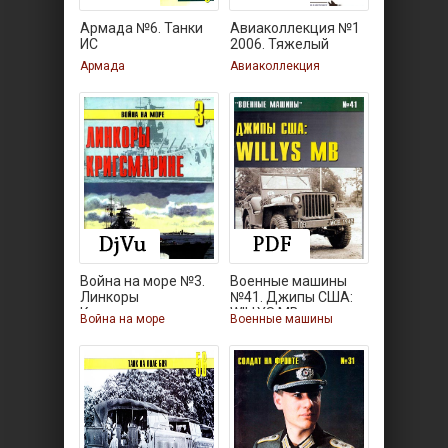
Армада №6. Танки
Авиаколлекция №1
ИС
2006. Тяжелый
Армада
Авиаколлекция
Война на море №3.
Военные машины
Линкоры
№41. Джипы США:
Кригсмарине
WILLYS MB
Война на море
Военные машины