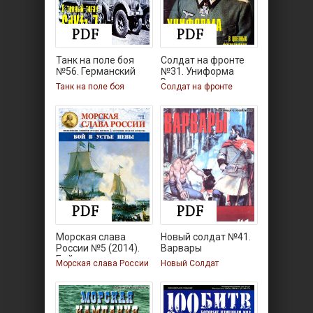
Танк на поле боя
Солдат на фронте
№56. Германский
№31. Униформа
Вермахта
Танк на поле боя
Солдат на фронте
Морская слава
Новый солдат №41.
России №5 (2014).
Варвары
Бой в
Морская слава России
Новый Солдат