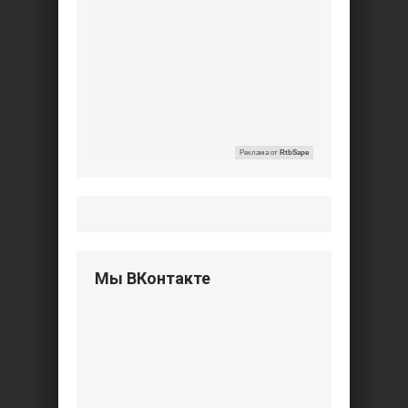
Реклама от
RtbSape
Мы ВКонтакте