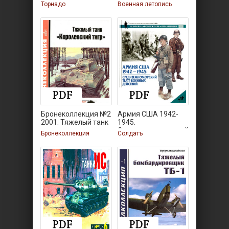
№66.
Катастрофа
Торнадо
Военная летопись
Бронеколлекция №2
Армия США 1942-
2001. Тяжелый танк
1945.
Средиземноморский
Бронеколлекция
Солдатъ