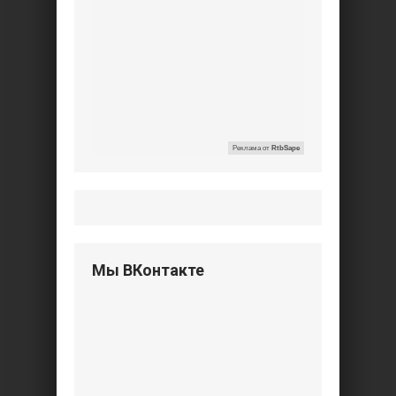
Реклама от
RtbSape
Мы ВКонтакте