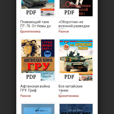
Плавающий танк
«Оборотни» из
ПТ-76. От Невы до
военной разведки
Ганга
(XX век
Бронетехника
Разное
Афганская война
Все китайские
ГРУ. Гриф
танки.
секретности
«Бронированные
Разное
Бронетехника