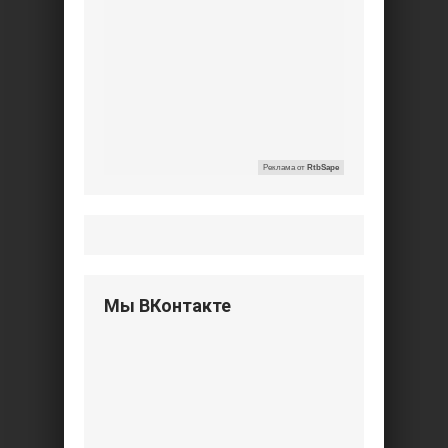
Реклама от
RtbSape
Мы ВКонтакте