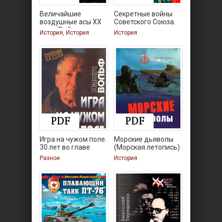
Величайшие
Секретные войны
воздушные асы XX
Советского Союза.
века (Война
История, История
История
Игра на чужом поле.
Морские дьяволы
30 лет во главе
(Морская летопись)
Разное
История