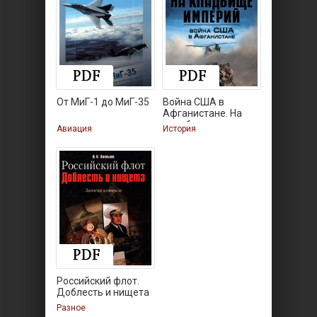
От МиГ-1 до МиГ-35
Война США в
Афганистане. На
кладбище
Авиация
История
Российский флот.
Доблесть и нищета
Разное