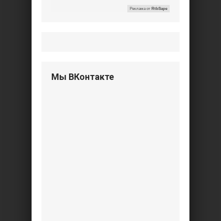
Реклама от
RtbSape
Мы ВКонтакте