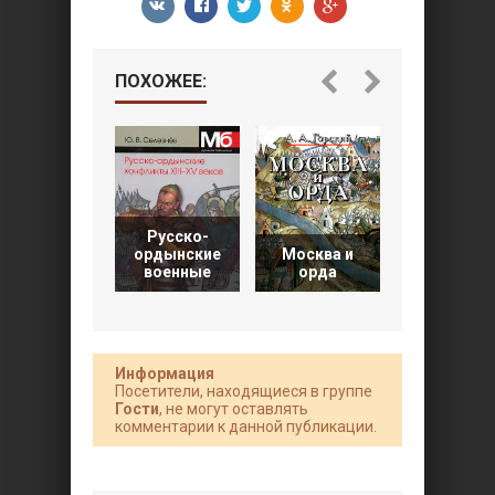
ПОХОЖЕЕ:
Русско-
Грюнвальд
ордынские
Москва и
15 июля 14
военные
орда
года
Информация
Посетители, находящиеся в группе
Гости
, не могут оставлять
комментарии к данной публикации.