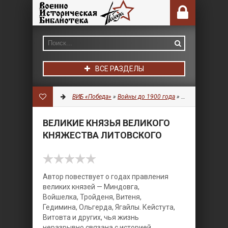
ВСЕ РАЗДЕЛЫ
ВИБ «Победа»
»
Войны до 1900 года
»
История
» Велик
ВЕЛИКИЕ КНЯЗЬЯ ВЕЛИКОГО
КНЯЖЕСТВА ЛИТОВСКОГО
Автор повествует о годах правления
великих князей — Миндовга,
Войшелка, Тройденя, Витеня,
Гедимина, Ольгерда, Ягайлы. Кейстута,
Витовта и других, чья жизнь
неразрывно связана с историей