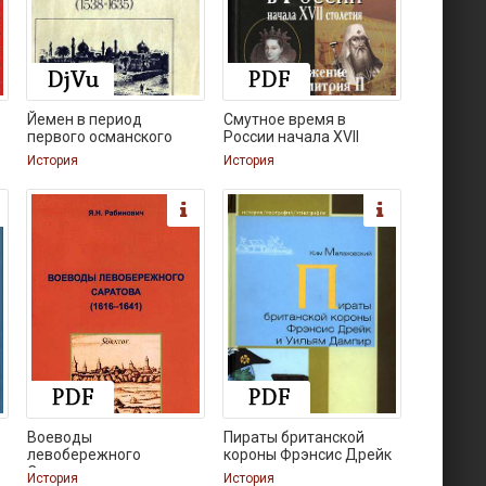
Йемен в период
Смутное время в
первого османского
России начала XVII
История
История
Воеводы
Пираты британской
левобережного
короны Фрэнсис Дрейк
Саратова
История
История