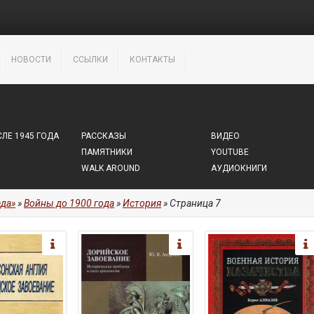
НОВОСТИ
ССЫЛКИ
КОНТАКТЫ
ЛЕ 1945 ГОДА
РАССКАЗЫ
ВИДЕО
ПАМЯТНИКИ
YOUTUBE
WALK AROUND
АУДИОКНИГИ
да»
»
Войны до 1900 года
»
История
» Страница 7