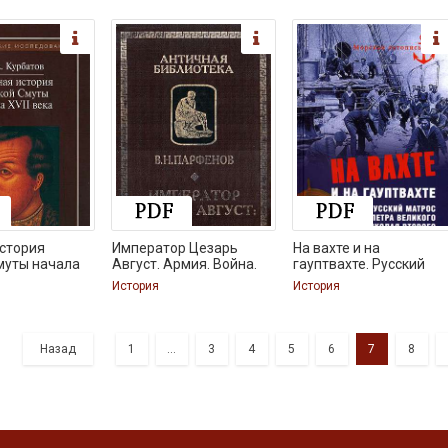
стория
Император Цезарь
На вахте и на
муты начала
Август. Армия. Война.
гауптвахте. Русский
История
История
Назад
1
...
3
4
5
6
7
8