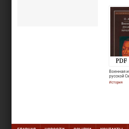
Военная и
русской С
История