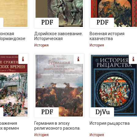
сонская
Дорийское завоевание.
Военная история
Нормандское
Историческая
казачества
История
История
сражения
Германия в эпоху
История рыцарства
их времен
религиозного раскола.
История
История