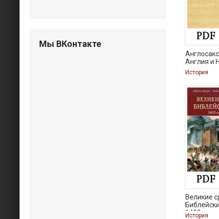
Мы ВКонтакте
Англосак
Англия и 
История
Великие 
Библейск
1400
История