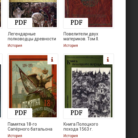
Легендарные
Повелители двух
полководцы древности
материков. Том II.
История
История
Памятка 18-го
Книга Полоцкого
Сапёрного батальона
похода 1563 г.
История
История