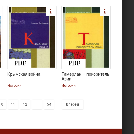
Крымская война
Тамерлан — покоритель
Азии
История
История
10
11
12
...
54
Вперед