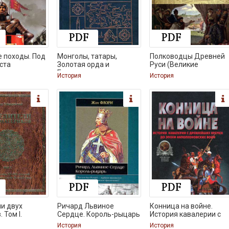
 походы. Под
Монголы, татары,
Полководцы Древней
ста
Золотая орда и
Руси (Великие
Булгария
История
История
и двух
Ричард Львиное
Конница на войне.
 Том I.
Сердце. Король-рыцарь
История кавалерии с
История
История