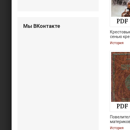
Мы ВКонтакте
Крестовые
сенью кре
История
Повелител
материков.
История