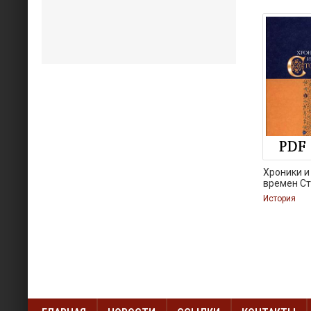
Хроники и
времен С
История