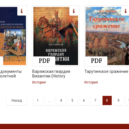
 документы
Варяжская гвардия
Тарутинское сражение
толетней
Византии (History
История
История
Назад
1
...
4
5
6
7
8
9