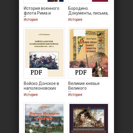
История военного
Бородино.
флота Рима и
Документы, письма,
Византии
История
История
Войско Донское в
Великие князья
наполеоновских
Великого
войнах:
Княжества
История
История