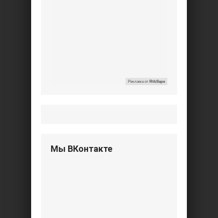
Реклама от
RtbSape
Мы ВКонтакте