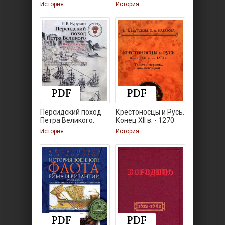
артиллерии
История
История
Персидский поход
Крестоносцы и Русь.
Петра Великого.
Конец ХII в. - 1270
История
История