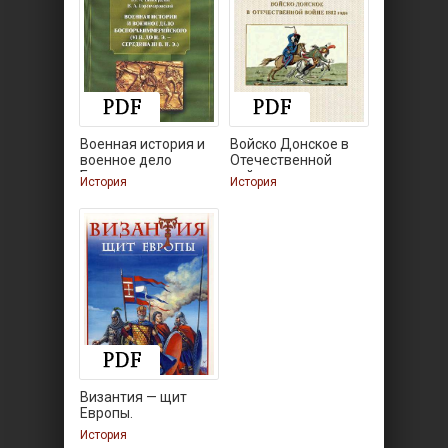
Военная история и
Войско Донское в
военное дело
Отечественной
Боспора
войне
История
История
Византия — щит
Европы.
История