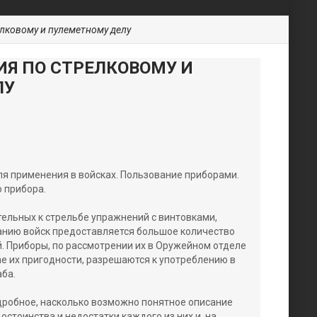
лковому и пулеметному делу
ИЯ ПО СТРЕЛКОВОМУ И
ЛУ
я применения в войсках. Пользование приборами.
 прибора.
ельных к стрельбе упражнений с винтовками,
нию войск предоставляется большое количество
. Приборы, по рассмотрении их в Оружейном отделе
ае их пригодности, разрешаются к употреблению в
ба.
дробное, насколько возможно понятное описание
остоинства и недостатки каждого из них и, на