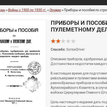
да»
»
Войны с 1900 по 1930 гг.
»
Оружие
» Приборы и пособия по стре
ПРИБОРЫ И ПОСОБ
ПУЛЕМЕТНОМУ ДЕ
Спасибо:
ScrewDriver
Описание приборов, одобренных дл
Достоинства и недостатки каждого
В настоящее время для подготовит
револьверами и пулеметами внима
разнообразных приборов и пособий
Артиллерийского Комитета, в случ
войсках Циркулярами Главного Шта
Цель настоящего издания дать по
приборов, способы употребления, д