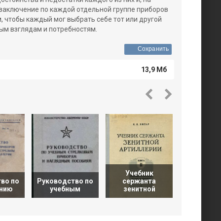
 заключение по каждой отдельной группе приборов
м, чтобы каждый мог выбрать себе тот или другой
ным взглядам и потребностям.
Сохранить
13,9 Мб
Учебник
Военн
во по
Руководство по
сержанта
оптик
нию
учебным
зенитной
механич