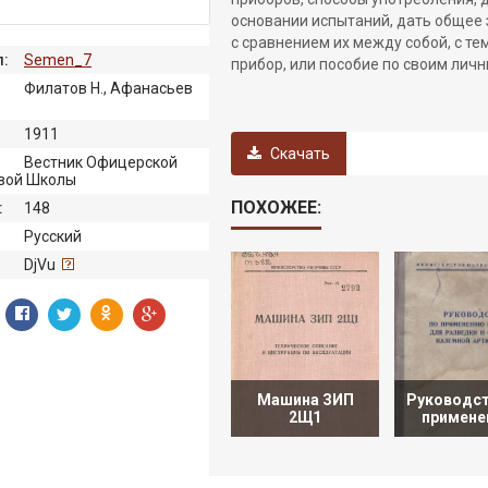
основании испытаний, дать общее
с сравнением их между собой, с те
:
Semen_7
прибор, или пособие по своим лич
Филатов Н., Афанасьев
1911
Скачать
Вестник Офицерской
вой Школы
ПОХОЖЕЕ:
:
148
Русский
:
DjVu
Машина ЗИП
Руководст
2Щ1
примене