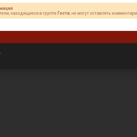
мация
тели, находящиеся в группе
Гости
, не могут оставлять комментари
»
.