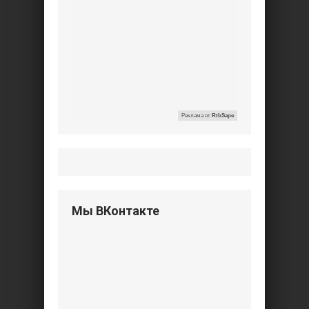
Реклама от
RtbSape
Мы ВКонтакте