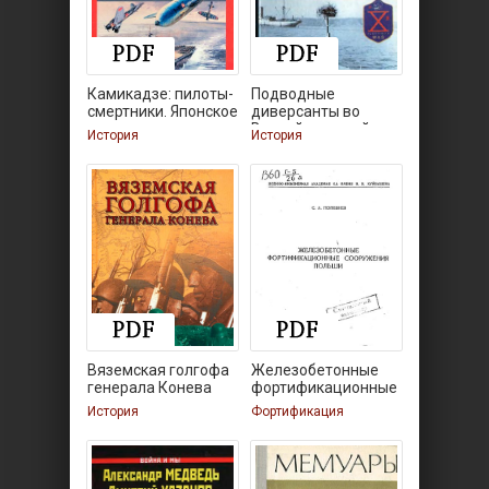
Камикадзе: пилоты-
Подводные
смертники. Японское
диверсанты во
Второй мировой
История
История
Вяземская голгофа
Железобетонные
генерала Конева
фортификационные
История
Фортификация