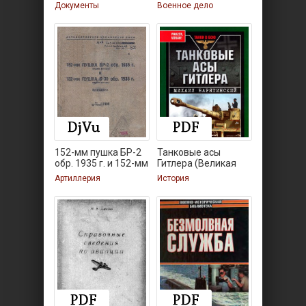
Документы
Военное дело
152-мм пушка БР-2
Танковые асы
обр. 1935 г. и 152-мм
Гитлера (Великая
Артиллерия
История