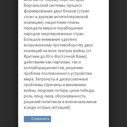
Версальской системы, процесс
формирования двух блоков (стран
«оси» и держав антигитлеровской
коалиции), нацистские планы
передела мира и порабощения
народов оккупированных стран.
Большое внимание уделено
вооруженному противоборству двух
коалиций на всех театрах войны (от
Арктики до Юго-Восточной Азии),
действиям как партизан, так и
коллаборационистов, решению
проблем послевоенного устройства
мира. Затронуты и дискуссионные
проблемы (причины и виновники
войны, людские потери, цена победы,
роль ленд-лиза, обоснованность
решений политиков и военачальников
в ряде острых ситуаций).
Сохранить