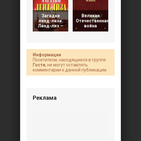
Загадки
Великая
Великая
ленд-лиза.
Отечественная
Отечестве
Ленд-лиз —
война
война
Информация
Посетители, находящиеся в группе
Гости
, не могут оставлять
комментарии к данной публикации.
Реклама