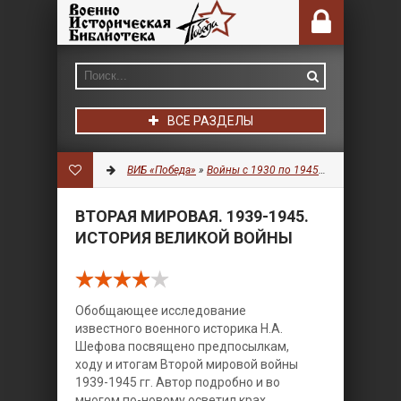
ВСЕ РАЗДЕЛЫ
ВИБ «Победа»
»
Войны с 1930 по 1945 гг.
»
История
» 
ВТОРАЯ МИРОВАЯ. 1939-1945.
ИСТОРИЯ ВЕЛИКОЙ ВОЙНЫ
Обобщающее исследование
известного военного историка Н.А.
Шефова посвящено предпосылкам,
ходу и итогам Второй мировой войны
1939-1945 гг. Автор подробно и во
многом по-новому осветил крах