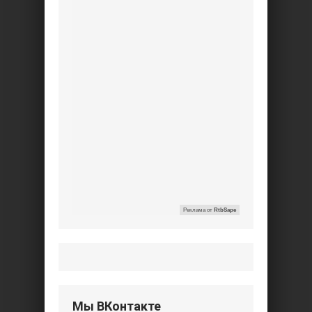
Реклама от
RtbSape
Мы ВКонтакте