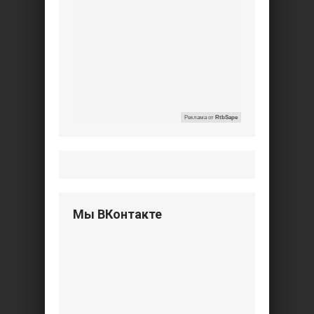
Реклама от
RtbSape
Мы ВКонтакте